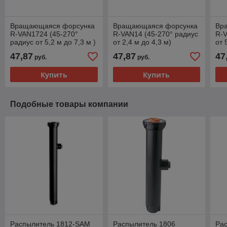
Вращающаяся форсунка
Вращающаяся форсунка
Вр
R-VAN1724 (45-270°
R-VAN14 (45-270° радиус
R-V
радиус от 5,2 м до 7,3 м )
от 2,4 м до 4,3 м)
от 
47,87
47,87
47
руб.
руб.
Купить
Купить
Подобные товары компании
Распылитель 1812-SAM
Распылитель 1806
Ра