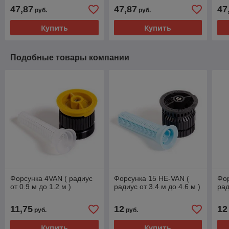
47,87
47,87
47
руб.
руб.
Купить
Купить
Подобные товары компании
Форсунка 4VAN ( радиус
Форсунка 15 HE-VAN (
Фор
от 0.9 м до 1.2 м )
радиус от 3.4 м до 4.6 м )
рад
11,75
12
12
руб.
руб.
Купить
Купить