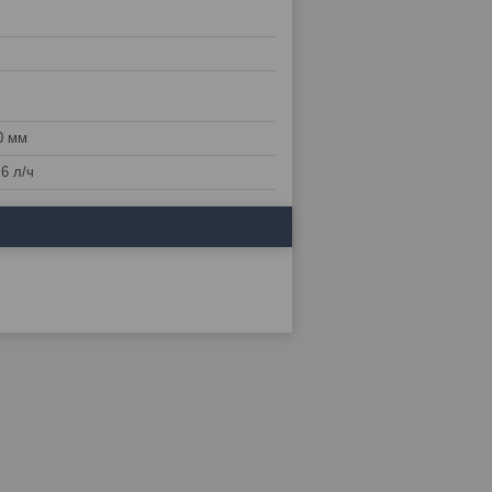
0 мм
,6 л/ч