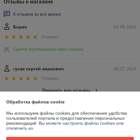
Отзывы о магазине
8 отзывов за всё время
Борис
01.08.2024
Отлично
Сделка подтверждена через корзину
гусак сергей иванович
08.07.2024
Отлично
Показать все отзывы
Обработка файлов cookie
О нас
Мы используем файлы cookies для обеспечения удобства
пользователей портала и предоставления персональных
рекомендаций.
Вы можете настроить файлы cookies или
Контакты
отключить их.