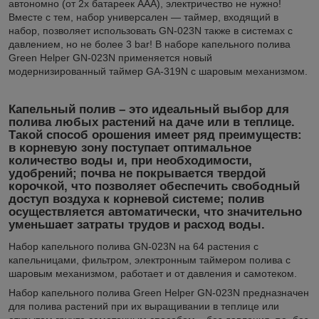
автономно (от 2х батареек ААА), электричество не нужно!
Вместе с тем, набор универсален — таймер, входящий в
набор, позволяет использовать GN-023N также в системах с
давлением, но не более 3 bar! В наборе капельного полива
Green Helper GN-023N применяется новый
модернизированный таймер GA-319N с шаровым механизмом.
Капельный полив – это идеальный выбор для
полива любых растений на даче или в теплице.
Такой способ орошения имеет ряд преимуществ:
в корневую зону поступает оптимальное
количество воды и, при необходимости,
удобрений; почва не покрывается твердой
корочкой, что позволяет обеспечить свободный
доступ воздуха к корневой системе; полив
осуществляется автоматически, что значительно
уменьшает затраты трудов и расход воды.
Набор капельного полива GN-023N на 64 растения с
капельницами, фильтром, электронным таймером полива с
шаровым механизмом, работает и от давления и самотеком.
Набор капельного полива Green Helper GN-023N предназначен
для полива растений при их выращивании в теплице или