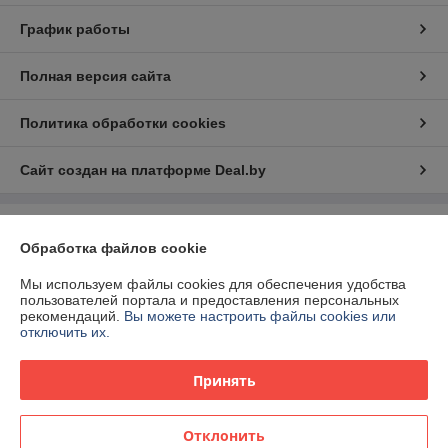
График работы
Полная версия сайта
Политика обработки cookies
Сайт создан на платформе Deal.by
Информация для покупателя
Обработка файлов cookie
Юридическое лицо:
ЧП Суперсистема
223027 Минский район, д. Королев Стан, ул. Школьная, 36Б,
Мы используем файлы cookies для обеспечения удобства
помещение 310
пользователей портала и предоставления персональных
рекомендаций.
Вы можете настроить файлы cookies или
Регистрационный номер ЕГР: 191593868
отключить их.
УНП: 191593868
Принять
Регистрационный орган: Минский горисполком
Дата регистрации компании: 01.12.2011
Отклонить