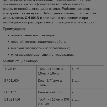
применения насосов (самотеком из любой емкости,
расположенной слегка выше земли). Работает автономно,
электричества не нужно. Набор универсален, что позволяет
использовать
GN-001N
в системах с давлением и при
необходимости расширить его с помощью комлектующих.
Преимущества:
оптимальная комплектация;
простой монтаж, надежная работа;
высокая готовность к использованию;
многократное уменьшение трудозатрат.
Комплектация набора:
TC0116
Тройник 16мм х
1 шт.
16мм х 16мм
BF011634
Кран 3/4″внут х
1 шт.
16мм
LC0117
Ремонтный К/Л
2 шт.
BT021716
Тройник 16мм х К/Л
2 шт.
х 16мм