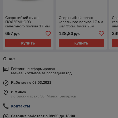
Сверх гибкий шланг
Сверх гибкий шланг
Све
ПОДЗЕМНОГО
капельного полива 17 мм
кап
капельного полива 17 мм
шаг 33см. бухта 25м
шаг
шаг 33см. бухта 100м
657
128,80
24
руб.
руб.
Купить
Купить
О нас
Рейтинг не сформирован
Менее 5 отзывов за последний год
Работает с 03.03.2021
г. Минск
Логойский тракт, 50, Минск, Беларусь
Контакты
Сегодня работает с 08:00 до 18:00