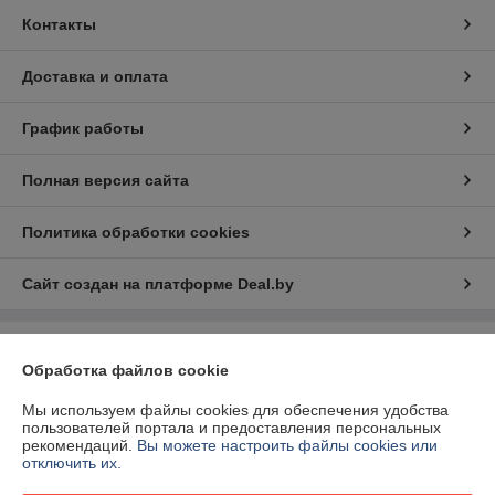
Контакты
Доставка и оплата
График работы
Полная версия сайта
Политика обработки cookies
Сайт создан на платформе Deal.by
Информация для покупателя
Обработка файлов cookie
Юридическое лицо:
ЧП Суперсистема
223027 Минский район, д. Королев Стан, ул. Школьная, 36Б,
Мы используем файлы cookies для обеспечения удобства
помещение 310
пользователей портала и предоставления персональных
рекомендаций.
Вы можете настроить файлы cookies или
Регистрационный номер ЕГР: 191593868
отключить их.
УНП: 191593868